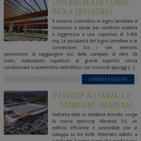
SUPERMERCATO CONAD –
IMOLA (BOLOGNA)
Il sistema costruttivo in legno lamellare e
massiccio è ideale per conferire stabilità
e leggerezza a una copertura di 3.400
mq. Le peculiarità del legno lamellare e le
connessioni tra i vari elementi
permettono di raggiungere luci delle campate di oltre 30
metri, realizzando coperture di grandi superfici senza
condizionare la planimetria dell’edificio con scomodi appoggi […]
15 GIUGNO 2017
PUBBLICATO IN:
CONTINUA A LEGGERE
IPERCOOP ALLEANZA 3.0
– FORMIGINE (MODENA)
Nell’area delle ex distillerie Bonollo, sorge
la nuova Ipercoop Alleanza 3.0, un
edificio efficiente e sostenibile che si
sviluppa su tre livelli: l’interrato adibito a
parcheggi, il primo piano che ospita l’area