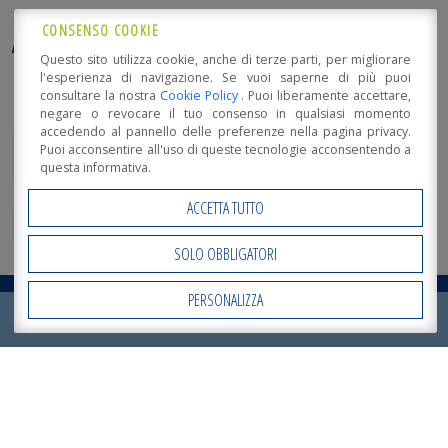
CONSENSO COOKIE
Altri Documenti
Questo sito utilizza cookie, anche di terze parti, per migliorare
l'esperienza di navigazione. Se vuoi saperne di più puoi
consultare la nostra
Cookie Policy
. Puoi liberamente accettare,
MODELLO DI ORGANIZZAZIONE, GESTIONE E CONTROLLO AI
negare o revocare il tuo consenso in qualsiasi momento
SENTI DEL D.LGS. N. 231/2001
accedendo al pannello delle preferenze nella pagina privacy.
ALLEGATO AL MODELLO DI ORGANIZZAZIONE, GESTIONE E
Puoi acconsentire all'uso di queste tecnologie acconsentendo a
CONTROLLO
questa informativa.
CODICE ETICO
ACCETTA TUTTO
SISTEMA DISCIPLINARE
SOLO OBBLIGATORI
PERSONALIZZA
Open Accessibility
RICHIEDI ORA IL TUO
PREVENTIVO
!
NOVITÀ DA SISTEM COSTRUZIONI
Sistem Costruzioni a Klimahouse 2024