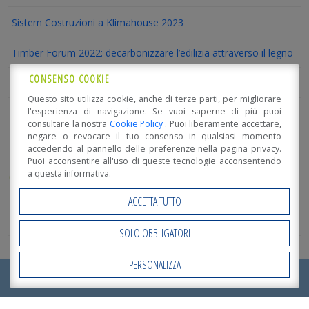
Sistem Costruzioni a Klimahouse 2023
Timber Forum 2022: decarbonizzare l’edilizia attraverso il legno
CONSENSO COOKIE
Luce naturale per la tua casa in legno con Velux
Questo sito utilizza cookie, anche di terze parti, per migliorare
l'esperienza di navigazione. Se vuoi saperne di più puoi
Track Tour 2021 – Edilizia in legno e innovazione – 3 dicembre
consultare la nostra
Cookie Policy
. Puoi liberamente accettare,
negare o revocare il tuo consenso in qualsiasi momento
accedendo al pannello delle preferenze nella pagina privacy.
Puoi acconsentire all'uso di queste tecnologie acconsentendo
CATEGORIE
a questa informativa.
ACCETTA TUTTO
Approfondimenti
SOLO OBBLIGATORI
Notizie
PERSONALIZZA
Open Accessibility
RICHIEDI ORA IL TUO
PREVENTIVO
!
Fiere e Promo