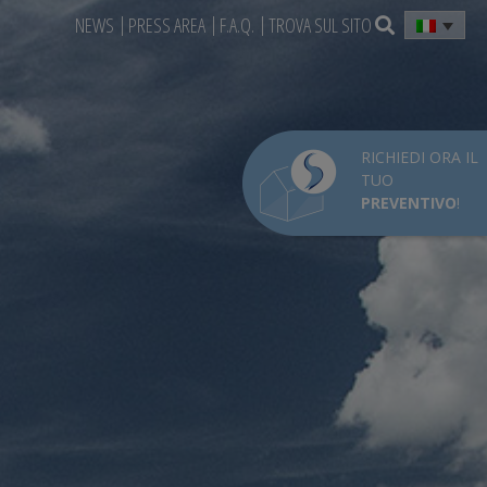
NEWS
PRESS AREA
F.A.Q.
TROVA SUL SITO
RICHIEDI ORA IL
TUO
PREVENTIVO
!