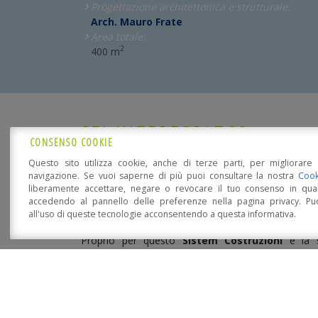
Progettazione architettonica e strutturale:
Arch. Mauro Frate
Area totale:
2
400 m
SEI INTERESSATO?
CONSENSO COOKIE
Questo sito utilizza cookie, anche di terze parti, per migliorare 
Fatti consigliare!
navigazione. Se vuoi saperne di più puoi consultare la nostra
Cook
liberamente accettare, negare o revocare il tuo consenso in qua
accedendo al pannello delle preferenze nella pagina privacy. Pu
all'uso di queste tecnologie acconsentendo a questa informativa.
Open Accessibility
L'acquisto della propria casa è un momento pieno d
Proprio per questo
Sistem Costruzioni
è la s
antisismica, confortevole, eco-compatibile, resist
energetica e soprattutto
bellissima!!
Mettiti in contatto con i nostri tecnici che ti spi
dei tuoi sogni
.