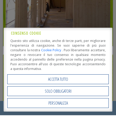
CONSENSO COOKIE
Questo sito utilizza cookie, anche di terze parti, per migliorare
l'esperienza di navigazione. Se vuoi saperne di più puoi
consultare la nostra
Cookie Policy
. Puoi liberamente accettare,
negare o revocare il tuo consenso in qualsiasi momento
accedendo al pannello delle preferenze nella pagina privacy.
Puoi acconsentire all'uso di queste tecnologie acconsentendo
a questa informativa.
ACCETTA TUTTO
SOLO OBBLIGATORI
PERSONALIZZA
Open Accessibility
CENTRO DIURNO PER ANZIANI “I GELSI” –
RICHIEDI ORA IL TUO
PREVENTIVO
!
MIRANDOLA