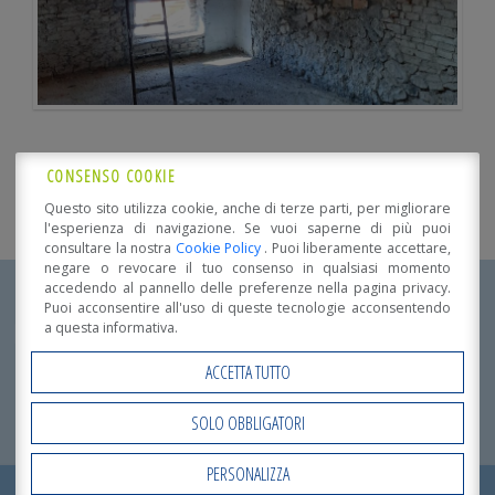
CONSENSO COOKIE
Questo sito utilizza cookie, anche di terze parti, per migliorare
l'esperienza di navigazione. Se vuoi saperne di più puoi
consultare la nostra
Cookie Policy
. Puoi liberamente accettare,
negare o revocare il tuo consenso in qualsiasi momento
accedendo al pannello delle preferenze nella pagina privacy.
Puoi acconsentire all'uso di queste tecnologie acconsentendo
Dettagli realizzazione
a questa informativa.
ACCETTA TUTTO
Localizzazione:
Parma
SOLO OBBLIGATORI
Destinazione d'uso:
Centri Ricreativi
,
Micro-residenze per anziani
PERSONALIZZA