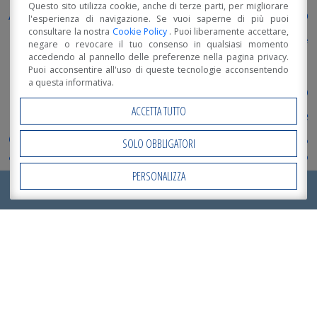
Questo sito utilizza cookie, anche di terze parti, per migliorare
antisismica
AESS
Assolegno
Antial
l'esperienza di navigazione. Se vuoi saperne di più puoi
consultare la nostra
Cookie Policy
. Puoi liberamente accettare,
bioarchitettura
bioedilizia
buona progettazione
negare o revocare il tuo consenso in qualsiasi momento
casa in legno
accedendo al pannello delle preferenze nella pagina privacy.
corsi
case in legno
Classe energetica A
Puoi acconsentire all'uso di queste tecnologie acconsentendo
a questa informativa.
professionali
Decreto
costo casa in legno
legge rilancio
ACCETTA TUTTO
ecosostenibile
destinatari del superbonus
edifici in legno
Edilizia
Edilizia sostenibile
EdillegnoArredo
SOLO OBBLIGATORI
energie rinnovabili
FederlegnoArredo
Fiera Milano Rho
Formazione
inGENIO
MADE
PERSONALIZZA
Open Accessibility
innovazione
Interventi trainanti
Interventi trainati
Luca Mosetti
RICHIEDI ORA IL TUO
PREVENTIVO
!
EXPO
promo_legno
Open Day
Open Day 2018
punti critici
qualità casa in legno
Requisiti superbonus
sicurezza legno
soluzioni
sostenibilità
Terremoto nelle
al degrado
sostenibile
Marche
Tipologie di intervento
Track tour 2020
valore nel tempo
xlam
vantaggi casa in legno