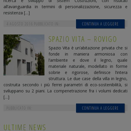
ricerca e sviluppo di Sistem Costruzioni, con risultati
all’avanguardia in termini di personalizzazione, sicurezza e
resistenza […]
4 AGOSTO 2016
PUBBLICATO IN:
CONTINUA A LEGGERE
SPAZIO VITA – ROVIGO
Spazio Vita è un’abitazione privata che si
fonde in maniera armoniosa con
l’ambiente e dove il legno, quale
materiale naturale, modellato in forme
sobrie e rigorose, definisce l’intera
struttura. Le due case della villa in legno,
costruita secondo i più ferrei parametri di eco-sostenibilità, si
sviluppano su 2 piani. La compenetrazione fra i volumi dedicati
[…]
PUBBLICATO IN:
CONTINUA A LEGGERE
ULTIME NEWS