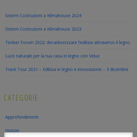
Sistem Costruzioni a Klimahouse 2024
Sistem Costruzioni a Klimahouse 2023
Timber Forum 2022: decarbonizzare l’edilizia attraverso il legno
Luce naturale per la tua casa in legno con Velux
Track Tour 2021 – Edilizia in legno e innovazione – 3 dicembre
CATEGORIE
Approfondimenti
Notizie