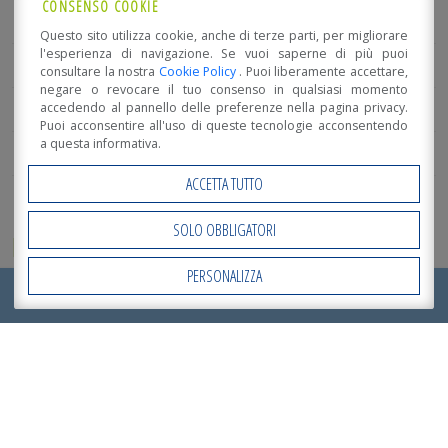
CONSENSO COOKIE
Fiere e Promo
Questo sito utilizza cookie, anche di terze parti, per migliorare
l'esperienza di navigazione. Se vuoi saperne di più puoi
Convegni e Corsi
consultare la nostra
Cookie Policy
. Puoi liberamente accettare,
negare o revocare il tuo consenso in qualsiasi momento
accedendo al pannello delle preferenze nella pagina privacy.
Guida alla casa in legno
Puoi acconsentire all'uso di queste tecnologie acconsentendo
a questa informativa.
Superbonus 110%
ACCETTA TUTTO
SOLO OBBLIGATORI
ETICHETTE
PERSONALIZZA
Open Accessibility
antisismica
AESS
Assolegno
Antial
RICHIEDI ORA IL TUO
PREVENTIVO
!
bioarchitettura
bioedilizia
buona progettazione
casa in legno
corsi
case in legno
Classe energetica A
professionali
Decreto
costo casa in legno
legge rilancio
ecosostenibile
destinatari del superbonus