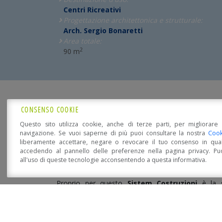
Centri Ricreativi
Progettazione architettonica e strutturale:
Arch. Sergio Bonaretti
Area totale:
2
90 m
SEI INTERESSATO?
CONSENSO COOKIE
Questo sito utilizza cookie, anche di terze parti, per migliorare 
Fatti consigliare!
navigazione. Se vuoi saperne di più puoi consultare la nostra
Cook
liberamente accettare, negare o revocare il tuo consenso in qua
accedendo al pannello delle preferenze nella pagina privacy. Pu
all'uso di queste tecnologie acconsentendo a questa informativa.
Open Accessibility
L'acquisto della propria casa è un momento pieno d
Proprio per questo
Sistem Costruzioni
è la s
antisismica, confortevole, eco-compatibile, resist
energetica e soprattutto
bellissima!!