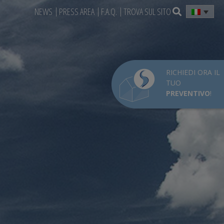
NEWS
PRESS AREA
F.A.Q.
TROVA SUL SITO
RICHIEDI ORA IL
TUO
PREVENTIVO
!