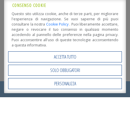
CONSENSO COOKIE
Questo sito utilizza cookie, anche di terze parti, per migliorare
l'esperienza di navigazione. Se vuoi saperne di più puoi
consultare la nostra
Cookie Policy
. Puoi liberamente accettare,
negare o revocare il tuo consenso in qualsiasi momento
accedendo al pannello delle preferenze nella pagina privacy.
Puoi acconsentire all'uso di queste tecnologie acconsentendo
a questa informativa.
ACCETTA TUTTO
SOLO OBBLIGATORI
PERSONALIZZA
Open Accessibility
RICHIEDI ORA IL TUO
PREVENTIVO
!
Dettagli realizzazione
EDIFICIO PREFABBRICATO
Localizzazione: