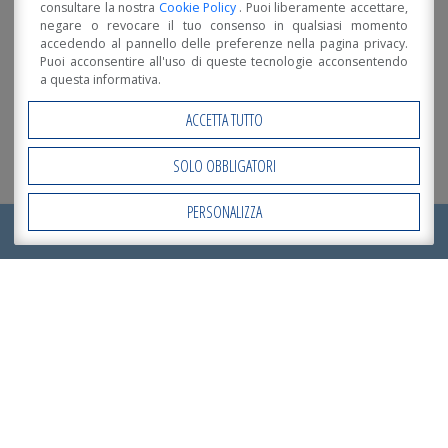
consultare la nostra
Cookie Policy
. Puoi liberamente accettare,
negare o revocare il tuo consenso in qualsiasi momento
accedendo al pannello delle preferenze nella pagina privacy.
Puoi acconsentire all'uso di queste tecnologie acconsentendo
a questa informativa.
ACCETTA TUTTO
SOLO OBBLIGATORI
PERSONALIZZA
Open Accessibility
RICHIEDI ORA IL TUO
PREVENTIVO
!