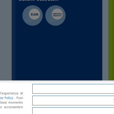
l'esperienza di
ie Policy
. Puoi
lsiasi momento
IL TUO NOME (RICHIESTO)
oi acconsentire