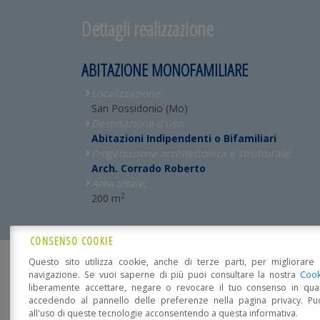
Dettagli realizzazione
ABITAZIONE MONOFAMILIARE
Localizzazione:
San Possidonio (Mo)
Destinazione d'uso:
Abitazioni Indipendenti o Bifamiliari
Progettazione architettonica e strutturale:
Arch. Corrado Roberto
Area totale:
2
200 m
CONSENSO COOKIE
Questo sito utilizza cookie, anche di terze parti, per migliorare 
SEI INTERESSATO?
navigazione. Se vuoi saperne di più puoi consultare la nostra
Cook
liberamente accettare, negare o revocare il tuo consenso in qua
accedendo al pannello delle preferenze nella pagina privacy. Pu
all'uso di queste tecnologie acconsentendo a questa informativa.