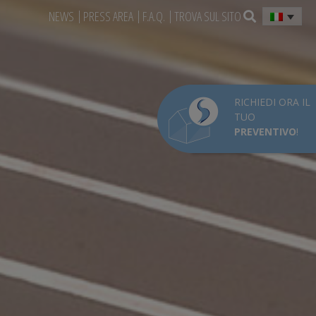
NEWS
PRESS AREA
F.A.Q.
TROVA SUL SITO
RICHIEDI ORA IL
TUO
PREVENTIVO
!