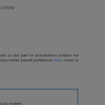
IO, MODENA
ppato su due piani ha un’architettura semplice ma
zzata tramite pannelli prefabbricati
Xlam
, mentre la
nici più moderni