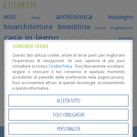
ETICHETTE
antisismica
AESS
Assolegno
Antial
bioarchitettura
bioedilizia
buona progettazione
casa in legno
corsi
case in legno
Classe energetica A
CONSENSO COOKIE
professionali
Decreto
costo casa in legno
Questo sito utilizza cookie, anche di terze parti, per migliorare
legge rilancio
ecosostenibile
l'esperienza di navigazione. Se vuoi saperne di più puoi
destinatari del superbonus
consultare la nostra
Cookie Policy
. Puoi liberamente accettare,
edifici in legno
Edilizia
Edilizia sostenibile
EdillegnoArredo
negare o revocare il tuo consenso in qualsiasi momento
accedendo al pannello delle preferenze nella pagina privacy.
energie rinnovabili
FederlegnoArredo
Fiera Milano Rho
Formazione
inGENIO
Puoi acconsentire all'uso di queste tecnologie acconsentendo
MADE
a questa informativa.
innovazione
Interventi trainanti
Interventi trainati
Luca Mosetti
EXPO
promo_legno
ACCETTA TUTTO
Open Day
Open Day 2018
punti critici
qualità casa in legno
Requisiti superbonus
sicurezza legno
soluzioni
SOLO OBBLIGATORI
sostenibilità
Terremoto nelle
al degrado
sostenibile
Marche
PERSONALIZZA
Open Accessibility
Tipologie di intervento
Track tour 2020
valore nel tempo
RICHIEDI ORA IL TUO
PREVENTIVO
!