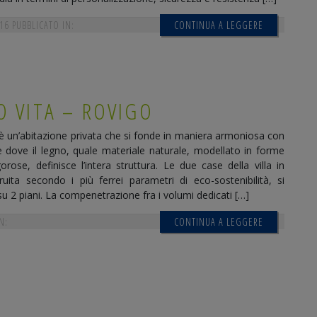
16
PUBBLICATO IN:
CONTINUA A LEGGERE
O VITA – ROVIGO
 è un’abitazione privata che si fonde in maniera armoniosa con
e dove il legno, quale materiale naturale, modellato in forme
orose, definisce l’intera struttura. Le due case della villa in
ruita secondo i più ferrei parametri di eco-sostenibilità, si
u 2 piani. La compenetrazione fra i volumi dedicati […]
N:
CONTINUA A LEGGERE