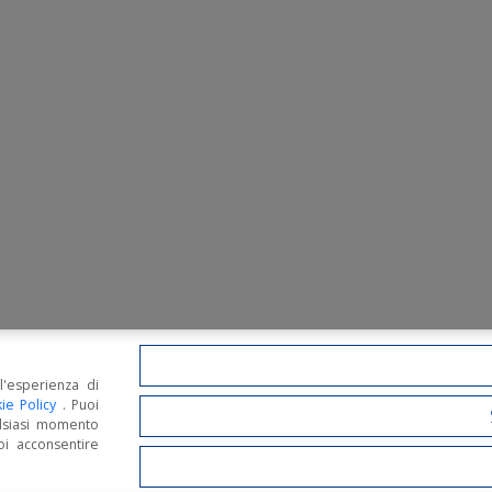
l'esperienza di
ie Policy
. Puoi
lsiasi momento
oi acconsentire
 Options, Statement and