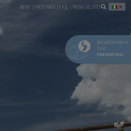
NEWS
PRESS AREA
F.A.Q.
TROVA SUL SITO
RICHIEDI ORA IL
TUO
PREVENTIVO
!