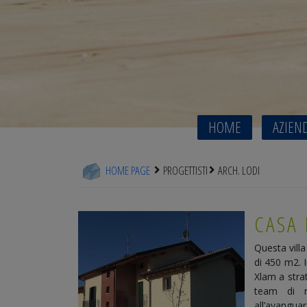
HOME
AZIEN
HOME PAGE
PROGETTISTI
ARCH. LODI
CASA 
Questa villa
di 450 m2. 
Xlam a strat
team di ri
all’avanguar