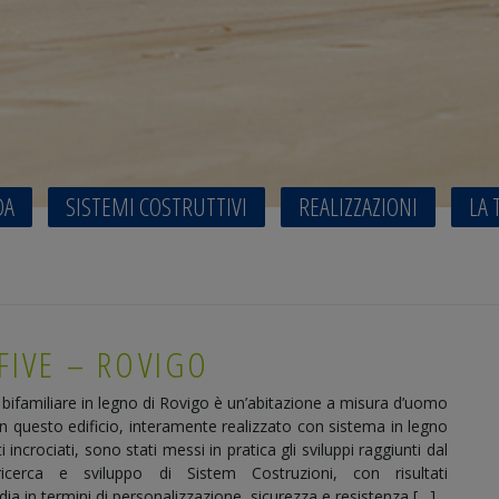
DA
SISTEMI COSTRUTTIVI
REALIZZAZIONI
LA 
FIVE – ROVIGO
 bifamiliare in legno di Rovigo è un’abitazione a misura d’uomo
In questo edificio, interamente realizzato con sistema in legno
i incrociati, sono stati messi in pratica gli sviluppi raggiunti dal
cerca e sviluppo di Sistem Costruzioni, con risultati
dia in termini di personalizzazione, sicurezza e resistenza […]