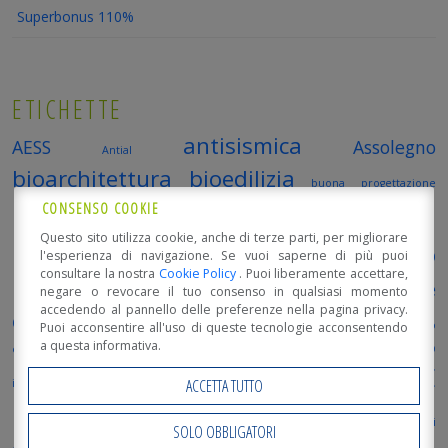
Superbonus 110%
ETICHETTE
antisismica
AESS
Assolegno
Antial
bioarchitettura
bioedilizia
buona progettazione
casa in legno
CONSENSO COOKIE
corsi
case in legno
Classe energetica A
Questo sito utilizza cookie, anche di terze parti, per migliorare
professionali
Decreto
costo casa in legno
l'esperienza di navigazione. Se vuoi saperne di più puoi
consultare la nostra
Cookie Policy
. Puoi liberamente accettare,
legge rilancio
ecosostenibile
negare o revocare il tuo consenso in qualsiasi momento
destinatari del superbonus
accedendo al pannello delle preferenze nella pagina privacy.
edifici in legno
Edilizia
Edilizia sostenibile
EdillegnoArredo
Puoi acconsentire all'uso di queste tecnologie acconsentendo
a questa informativa.
energie rinnovabili
FederlegnoArredo
Fiera Milano Rho
Formazione
inGENIO
MADE
ACCETTA TUTTO
innovazione
Interventi trainanti
Interventi trainati
Luca Mosetti
EXPO
promo_legno
Open Day
Open Day 2018
punti critici
SOLO OBBLIGATORI