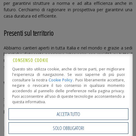
per garantirvi strutture a norma e ad alta efficienza anche in
futuro. Cerchiamo di ragionare in prospettiva per garantirvi una
casa duratura ed efficiente.
Presenti sul territorio
Abbiamo cantieri aperti in tutta Italia e nel mondo e grazie a sedi
logistiche distaccate possiamo intervenire con rapidità su tutto il
CONSENSO COOKIE
territorio italiano e non solo. Andiamo molto fieri del nostro
sistema logistico che è la linfa vitale che alimenta i nostri cantieri.
Questo sito utilizza cookie, anche di terze parti, per migliorare
l'esperienza di navigazione. Se vuoi saperne di più puoi
consultare la nostra
Cookie Policy
. Puoi liberamente accettare,
Vicino a voi per tutto il percorso
negare o revocare il tuo consenso in qualsiasi momento
accedendo al pannello delle preferenze nella pagina privacy.
Puoi acconsentire all'uso di queste tecnologie acconsentendo a
Siamo anche in grado di seguire il vostro progetto dall’inizio alla
questa informativa.
fine e consegnarvi una
casa “chiavi in mano”
progettata secondo
le vostre esigenze.
ACCETTA TUTTO
Possiamo parlarne di persona?
SOLO OBBLIGATORI