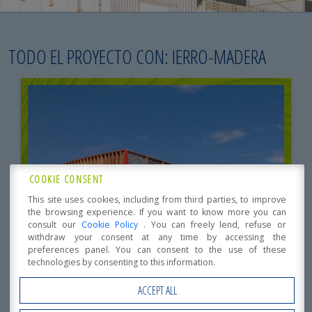
TODO EL PROYECTO CON: IERRO-MADERA
COOKIE CONSENT
This site uses cookies, including from third parties, to improve
CHEF EXPRESS “LUCIGNANO” – AREZZO
the browsing experience. If you want to know more you can
consult our
Cookie Policy
. You can freely lend, refuse or
withdraw your consent at any time by accessing the
preferences panel. You can consent to the use of these
technologies by consenting to this information.
ACCEPT ALL