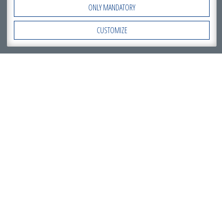
ONLY MANDATORY
CUSTOMIZE
Open Accessibility
CHEF EXPRESS “VILLARBOIT SUD”