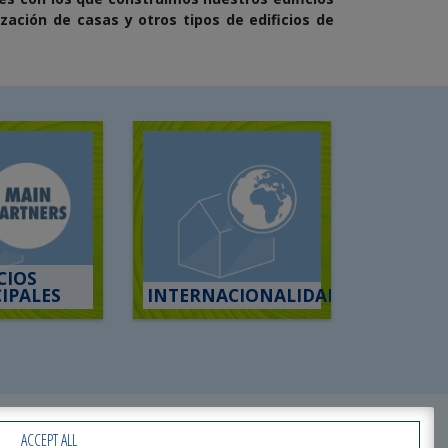
ización de casas y otros tipos de edificios de
CIOS
IPALES
INTERNACIONALIDAD
ACCEPT ALL