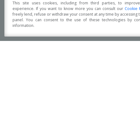
This site uses cookies, including from third parties, to improv
¿ESTÁS INTERESADO?
experience. If you want to know more you can consult our
Cookie 
freely lend, refuse or withdraw your consent at any time by accessing
panel. You can consent to the use of these technologies by cons
information.
Déjanos sugerirte!
Open Accessibility
La compra de su propia casa está llena de expectat
Precisamente para esta
Construcción de edifi
sólido, a prueba de terremotos, cómodo, re
resistente al fuego, eficiente de la energía y, sobr
Póngase en contacto con nuestros técnicos que l
de sus sueños
.