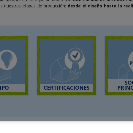
as nuestras etapas de producción:
desde el diseño hasta la real
SO
IPO
CERTIFICACIONES
PRINC