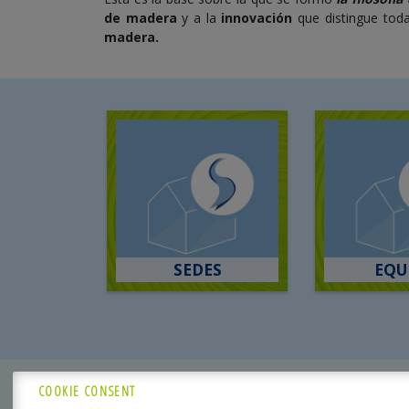
de madera
y a la
innovación
que distingue tod
madera.
SEDES
EQU
COOKIE CONSENT