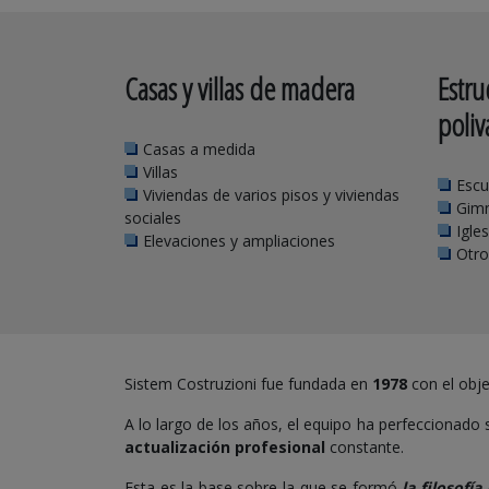
Casas y villas de madera
Estru
poliv
Casas a medida
Villas
Escu
Viviendas de varios pisos y viviendas
Gimn
sociales
Igle
Elevaciones y ampliaciones
Otro
Sistem Costruzioni fue fundada en
1978
con el obj
A lo largo de los años, el equipo ha perfeccionado s
actualización profesional
constante.
Esta es la base sobre la que se formó
la filosofí