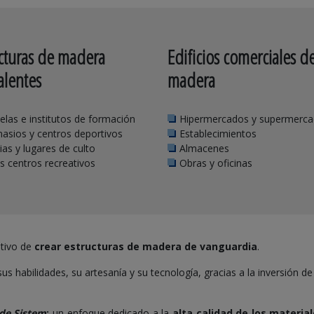
cturas de madera
Edificios comerciales d
alentes
madera
elas e institutos de formación
Hipermercados y supermerc
asios y centros deportivos
Establecimientos
sias y lugares de culto
Almacenes
s centros recreativos
Obras y oficinas
etivo de
crear estructuras de madera de vanguardia
.
us habilidades, su artesanía y su tecnología, gracias a la inversión d
a de Sistem
:
un enfoque dedicado a la
alta calidad de los materia