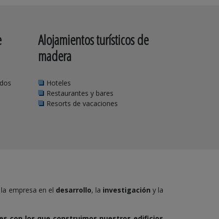
e
Alojamientos turísticos de
madera
ados
Hoteles
Restaurantes y bares
Resorts de vacaciones
e la empresa en el
desarrollo
, la
investigación
y la
les con los que construimos nuestros edificios