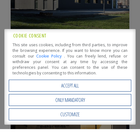
COOKIE CONSENT
This site uses cookies, including from third parties, to improve
the browsing experience. If you want to know more you can
consult our
Cookie Policy
. You can freely lend, refuse or
withdraw your consent at any time by accessing the
preferences panel. You can consent to the use of these
technologies by consenting to this information.
ACCEPT ALL
ONLY MANDATORY
CUSTOMIZE
Open Accessibility