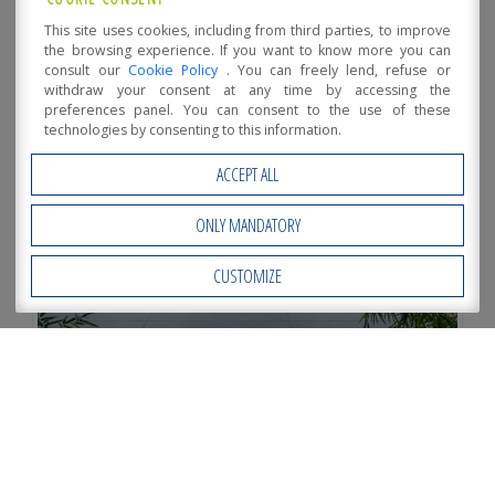
This site uses cookies, including from third parties, to improve
the browsing experience. If you want to know more you can
consult our
Cookie Policy
. You can freely lend, refuse or
withdraw your consent at any time by accessing the
preferences panel. You can consent to the use of these
technologies by consenting to this information.
ACCEPT ALL
ONLY MANDATORY
CUSTOMIZE
Open Accessibility
MCA 2020 11 23 IPERCERAMICA