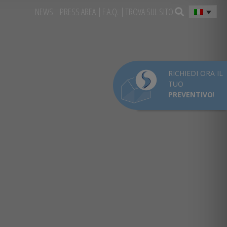
NEWS
PRESS AREA
F.A.Q.
TROVA SUL SITO
RICHIEDI ORA IL
TUO
PREVENTIVO
!