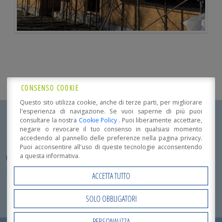
CONSENSO COOKIE
Questo sito utilizza cookie, anche di terze parti, per migliorare
l'esperienza di navigazione. Se vuoi saperne di più puoi
consultare la nostra
Cookie Policy
. Puoi liberamente accettare,
negare o revocare il tuo consenso in qualsiasi momento
Dettagli realizzazione
accedendo al pannello delle preferenze nella pagina privacy.
Puoi acconsentire all'uso di queste tecnologie acconsentendo
COMPLESSO RESIDENZIALE IN LEGNO
PALAZZINA IN
a questa informativa.
LEGNO
ACCETTA TUTTO
Localizzazione:
Mirandola (MO)
SOLO OBBLIGATORI
Destinazione d'uso:
Abitazioni Indipendenti o Bifamiliari
PERSONALIZZA