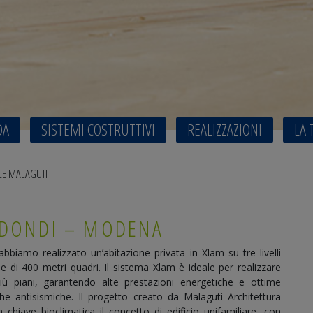
DA
SISTEMI COSTRUTTIVI
REALIZZAZIONI
LA 
LE MALAGUTI
 DONDI – MODENA
biamo realizzato un’abitazione privata in Xlam su tre livelli
le di 400 metri quadri. Il sistema Xlam è ideale per realizzare
più piani, garantendo alte prestazioni energetiche e ottime
iche antisismiche. Il progetto creato da Malaguti Architettura
n chiave bioclimatica il concetto di edificio unifamiliare, con