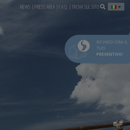
NEWS
PRESS AREA
F.A.Q.
TROVA SUL SITO
RICHIEDI ORA IL
TUO
PREVENTIVO
!