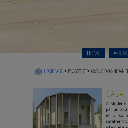
HOME
AZIEN
HOME PAGE
PROGETTISTI
ARCH. GIOVANNI DANIE
CASA
A Modena ab
per un tota
edifici su 
caratterist
interpreta i