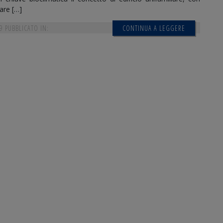
are […]
9
PUBBLICATO IN:
CONTINUA A LEGGERE