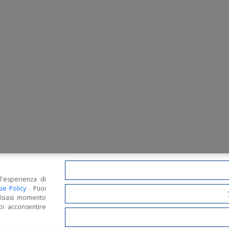
l'esperienza di
ie Policy
. Puoi
lsiasi momento
oi acconsentire
 Options, Statement and