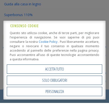
Guida alla casa in legno
Superbonus 110%
CONSENSO COOKIE
Questo sito utilizza cookie, anche di terze parti, per migliorare
ETICHETTE
l'esperienza di navigazione. Se vuoi saperne di più puoi
consultare la nostra
Cookie Policy
. Puoi liberamente accettare,
antisismica
AESS
Assolegno
negare o revocare il tuo consenso in qualsiasi momento
Antial
accedendo al pannello delle preferenze nella pagina privacy.
bioarchitettura
bioedilizia
Puoi acconsentire all'uso di queste tecnologie acconsentendo
buona progettazione
a questa informativa.
casa in legno
corsi
case in legno
Classe energetica A
ACCETTA TUTTO
professionali
Decreto
costo casa in legno
legge rilancio
SOLO OBBLIGATORI
ecosostenibile
destinatari del superbonus
edifici in legno
Edilizia
Edilizia sostenibile
EdillegnoArredo
PERSONALIZZA
Open Accessibility
RICHIEDI ORA IL TUO
PREVENTIVO
!
energie rinnovabili
FederlegnoArredo
Fiera Milano Rho
Formazione
inGENIO
MADE
innovazione
Interventi trainanti
Interventi trainati
Luca Mosetti