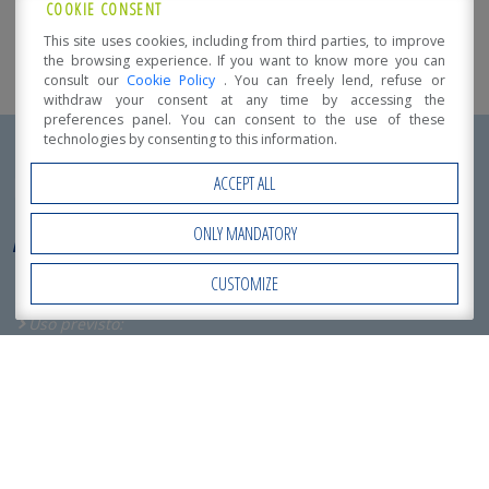
COOKIE CONSENT
This site uses cookies, including from third parties, to improve
the browsing experience. If you want to know more you can
consult our
Cookie Policy
. You can freely lend, refuse or
withdraw your consent at any time by accessing the
preferences panel. You can consent to the use of these
technologies by consenting to this information.
Detalles de implementación
ACCEPT ALL
ONLY MANDATORY
AMPLIACIÓN DE LA CASA DE REPOSO
Localización:
CUSTOMIZE
Open Accessibility
Barbarano Vicentino (Vi)
Uso previsto:
Centros Recreativos
,
Elevaciones y Ampliaciones
,
Microrresidencias para personas mayores
Diseño arquitectónico y estructural:
Arq. Giovanni Lando
Superficie total:
2
80 m