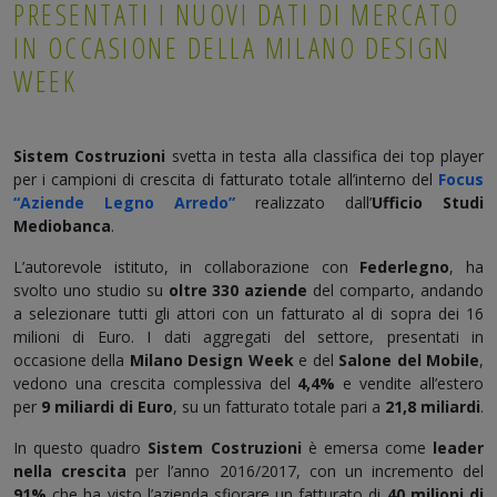
PRESENTATI I NUOVI DATI DI MERCATO
IN OCCASIONE DELLA MILANO DESIGN
WEEK
Sistem Costruzioni
svetta in testa alla classifica dei top player
per i campioni di crescita di fatturato totale all’interno del
Focus
“Aziende Legno Arredo”
realizzato dall’
Ufficio Studi
Mediobanca
.
L’autorevole istituto, in collaborazione con
Federlegno
, ha
svolto uno studio su
oltre 330 aziende
del comparto, andando
a selezionare tutti gli attori con un fatturato al di sopra dei 16
milioni di Euro. I dati aggregati del settore, presentati in
occasione della
Milano Design Week
e del
Salone del Mobile
,
vedono una crescita complessiva del
4,4%
e vendite all’estero
per
9 miliardi di Euro
, su un fatturato totale pari a
21,8 miliardi
.
In questo quadro
Sistem Costruzioni
è emersa come
leader
nella crescita
per l’anno 2016/2017, con un incremento del
91%
che ha visto l’azienda sfiorare un fatturato di
40 milioni di