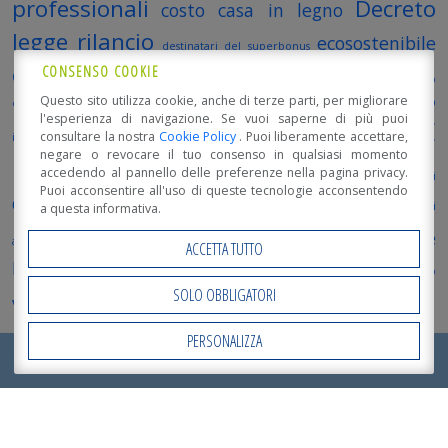
professionali
Decreto
costo casa in legno
legge rilancio
ecosostenibile
destinatari del superbonus
edifici in legno
CONSENSO COOKIE
Edilizia
Edilizia sostenibile
EdillegnoArredo
Questo sito utilizza cookie, anche di terze parti, per migliorare
energie rinnovabili
FederlegnoArredo
Fiera Milano Rho
Formazione
inGENIO
l'esperienza di navigazione. Se vuoi saperne di più puoi
MADE
consultare la nostra
Cookie Policy
. Puoi liberamente accettare,
innovazione
Interventi trainanti
Interventi trainati
Luca Mosetti
negare o revocare il tuo consenso in qualsiasi momento
EXPO
promo_legno
accedendo al pannello delle preferenze nella pagina privacy.
Open Day
Open Day 2018
punti critici
Puoi acconsentire all'uso di queste tecnologie acconsentendo
qualità casa in legno
Requisiti superbonus
sicurezza legno
soluzioni
a questa informativa.
sostenibilità
Terremoto nelle
al degrado
sostenibile
ACCETTA TUTTO
Marche
Tipologie di intervento
Track tour 2020
valore nel tempo
xlam
SOLO OBBLIGATORI
vantaggi casa in legno
PERSONALIZZA
Open Accessibility
RICHIEDI ORA IL TUO
PREVENTIVO
!
SEI INTERESSATO?