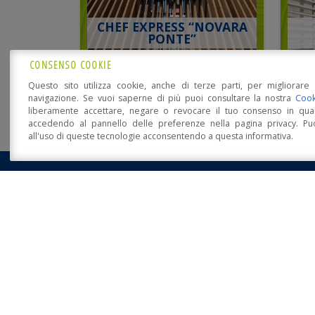
CHEF EXPRESS “NOVARA
PONTE”
CONSENSO COOKIE
Questo sito utilizza cookie, anche di terze parti, per migliorare 
navigazione. Se vuoi saperne di più puoi consultare la nostra
Cook
liberamente accettare, negare o revocare il tuo consenso in qua
accedendo al pannello delle preferenze nella pagina privacy. Pu
all'uso di queste tecnologie acconsentendo a questa informativa.
Open Accessibility
NOVITÀ DA SISTEM COST
Sistem Costruzioni a Klimahouse 2024
PUBBLICATO:15 GENNAIO
Timber Forum 2022: decarbonizzare l’edilizia