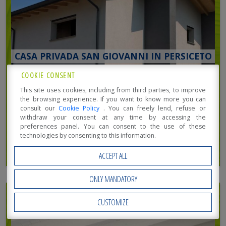
CASA PRIVADA SAN GIOVANNI IN PERSICETO
COOKIE CONSENT
This site uses cookies, including from third parties, to improve
the browsing experience. If you want to know more you can
consult our
Cookie Policy
. You can freely lend, refuse or
withdraw your consent at any time by accessing the
preferences panel. You can consent to the use of these
technologies by consenting to this information.
ACCEPT ALL
ONLY MANDATORY
CUSTOMIZE
Open Accessibility