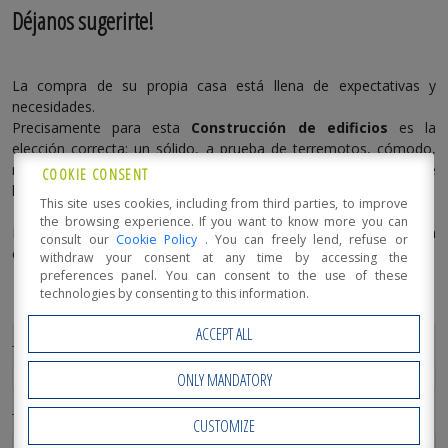
Déjanos sugerirte!
La compra de su propia casa está llena de expectativas y
necesidades.
Precisamente para esta
Construcción de edificios
es la
elección correcta: un sólido, a prueba de terremotos, cómodo,
respetuoso del medio ambiente, resistente al fuego, eficiente de
COOKIE CONSENT
la energía y, sobre todo, ¡hermoso!
This site uses cookies, including from third parties, to improve
the browsing experience. If you want to know more you can
Póngase en contacto con nuestros técnicos que le explicarán
consult our
Cookie Policy
. You can freely lend, refuse or
cómo
hacer la casa de sus sueños
.
withdraw your consent at any time by accessing the
preferences panel. You can consent to the use of these
technologies by consenting to this information.
ACCEPT ALL
TU NOMBRE (REQUERIDO)
ONLY MANDATORY
TU EMAIL (REQUERIDO)
CUSTOMIZE
Open Accessibility