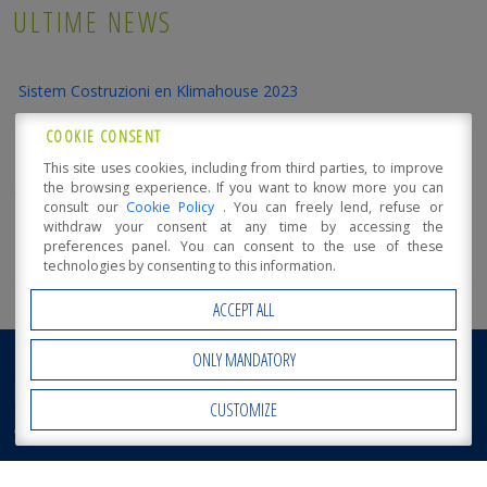
ULTIME NEWS
Sistem Costruzioni en Klimahouse 2023
COOKIE CONSENT
This site uses cookies, including from third parties, to improve
CATEGORIE
the browsing experience. If you want to know more you can
consult our
Cookie Policy
. You can freely lend, refuse or
withdraw your consent at any time by accessing the
preferences panel. You can consent to the use of these
Guía sobre las casas de madera
technologies by consenting to this information.
ACCEPT ALL
ONLY MANDATORY
NOTICIAS DE SISTEM CONSTRUCTION
CUSTOMIZE
Open Accessibility
Sistem Costruzioni en Klimahouse 2023