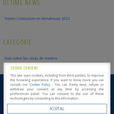
ULTIME NEWS
Sistem Costruzioni en Klimahouse 2023
CATEGORIE
Guía sobre las casas de madera
COOKIE CONSENT
This site uses cookies, including from third parties, to improve
the browsing experience. If you want to know more you can
consult our
Cookie Policy
. You can freely lend, refuse or
NOTICIAS DE SISTEM CONSTRUCTION
withdraw your consent at any time by accessing the
preferences panel. You can consent to the use of these
Sistem Costruzioni en Klimahouse 2023
technologies by consenting to this information.
ACCEPT ALL