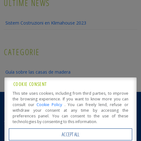
ULTIME NEWS
Sistem Costruzioni en Klimahouse 2023
CATEGORIE
Guía sobre las casas de madera
COOKIE CONSENT
This site uses cookies, including from third parties, to improve
the browsing experience. If you want to know more you can
consult our
Cookie Policy
. You can freely lend, refuse or
NOTICIAS DE SISTEM CONSTRUCTION
withdraw your consent at any time by accessing the
preferences panel. You can consent to the use of these
Sistem Costruzioni en Klimahouse 2023
technologies by consenting to this information.
ACCEPT ALL